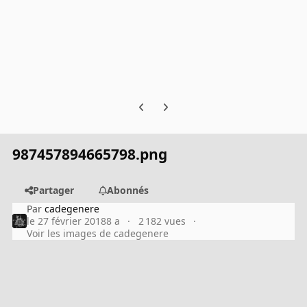
Previous carousel slide
Next carousel slide
987457894665798.png
Partager
Abonnés
Par
cadegenere
le 27 février 2018
8 a
2 182 vues
Voir les images de cadegenere