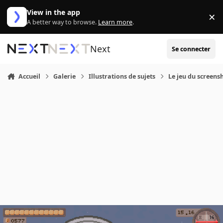
Aller au contenu
View in the app
×
Di
A better way to browse.
Learn more
.
Next
Se connecter
Accueil
Galerie
Illustrations de sujets
Le jeu du screensh