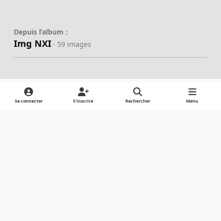
Depuis l’album :
Img NXI
· 59 images
Se connecter
S’inscrire
Rechercher
Menu
Partager
Abonnés
Light Mode
Dark Mode
System Preference
Langue
Cookies
Powered by
Invision Community