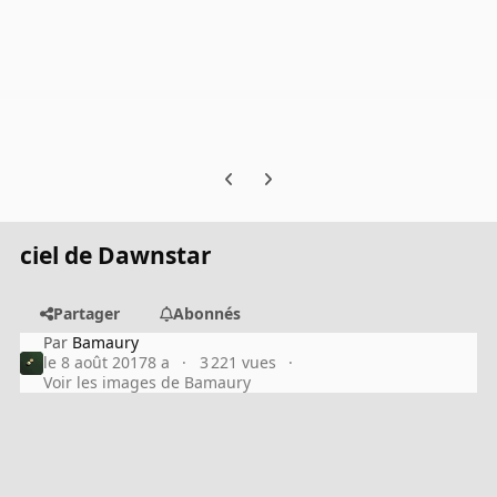
Previous carousel slide
Next carousel slide
ciel de Dawnstar
Partager
Abonnés
Par
Bamaury
le 8 août 2017
8 a
3 221 vues
Voir les images de Bamaury