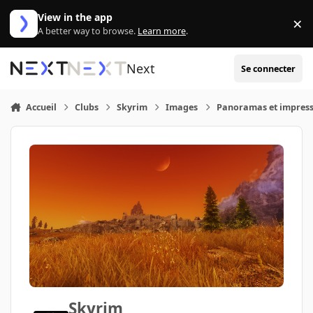
Aller au contenu
View in the app
×
Di
A better way to browse.
Learn more
.
Next
Se connecter
Accueil
Clubs
Skyrim
Images
Panoramas et impress
Skyrim