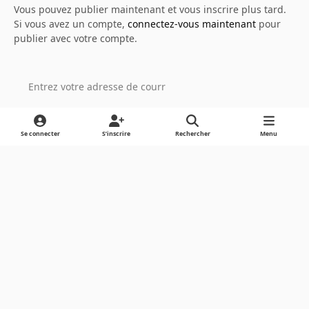
Vous pouvez publier maintenant et vous inscrire plus tard.
Si vous avez un compte,
connectez-vous maintenant
pour
publier avec votre compte.
Ajouter un commentaire…
Se connecter
S’inscrire
Rechercher
Menu
Light Mode
Dark Mode
System Preference
Langue
Cookies
Powered by
Invision Community