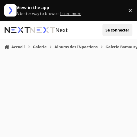
Aller au contenu
View in the app
×
Di
A better way to browse.
Learn more
.
Next
Se connecter
Accueil
Galerie
Albums des INpactiens
Galerie Bamaur