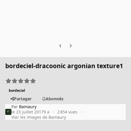
Previous carousel slide
Next carousel slide
bordeciel-dracoonic argonian texture1
bordeciel
Partager
Abonnés
Par
Bamaury
le 23 juillet 2017
9 a
2 854 vues
Voir les images de Bamaury