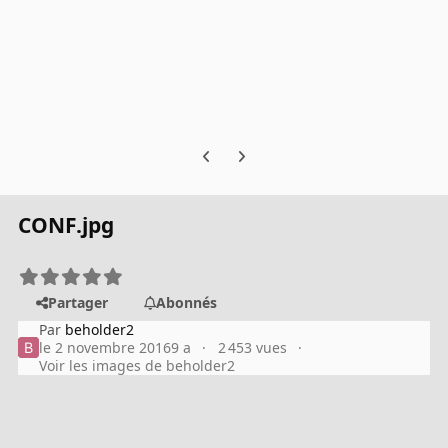
Previous carousel slide
Next carousel slide
CONF.jpg
Partager
Abonnés
Par
beholder2
le 2 novembre 2016
9 a
2 453 vues
Voir les images de beholder2