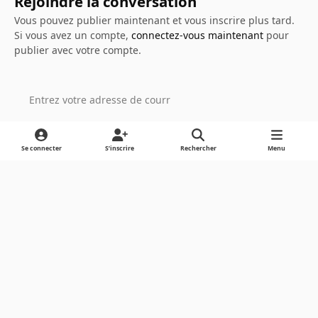
Rejoindre la conversation
Vous pouvez publier maintenant et vous inscrire plus tard.
Si vous avez un compte,
connectez-vous maintenant
pour
publier avec votre compte.
Ajouter un commentaire…
Se connecter
S’inscrire
Rechercher
Menu
Light Mode
Dark Mode
System Preference
Langue
Cookies
Powered by
Invision Community