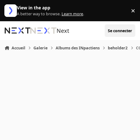
Aller au contenu
View in the app
×
Di
A better way to browse.
Learn more
.
Next
Se connecter
Accueil
Galerie
Albums des INpactiens
beholder2
C