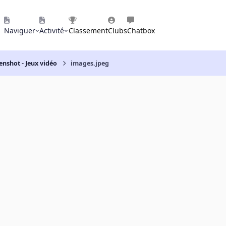
Naviguer
Activité
Classement
Clubs
Chatbox
enshot - Jeux vidéo
images.jpeg