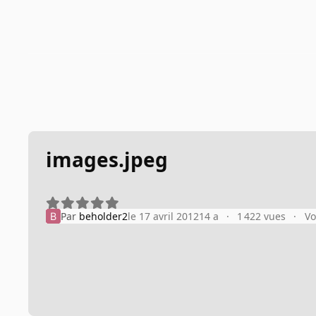
images.jpeg
Par
beholder2
le 17 avril 2012
14 a
1 422 vues
Vo