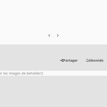
Previous carousel slide
Next carousel slide
Partager
Abonnés
ir les images de beholder2