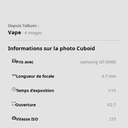
Depuis l’album :
Vape
· 4 images
Informations sur la photo Cuboid
Pris avec
samsung GT-I9300
Longueur de focale
3.7 mm
Temps d’exposition
1/15
Ouverture
f/2.7
Vitesse ISO
273