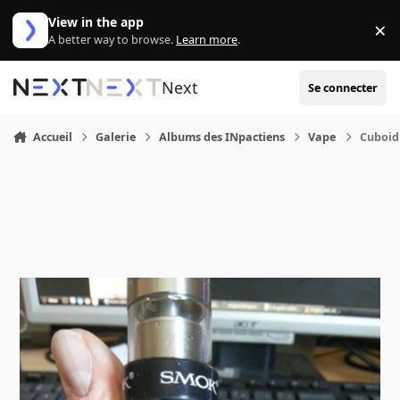
Aller au contenu
View in the app
×
Di
A better way to browse.
Learn more
.
Next
Se connecter
Accueil
Galerie
Albums des INpactiens
Vape
Cuboid