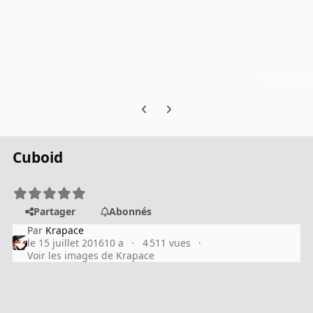
Previous carousel slide
Next carousel slide
Cuboid
Partager
Abonnés
Par
Krapace
le 15 juillet 2016
10 a
4 511 vues
Voir les images de Krapace