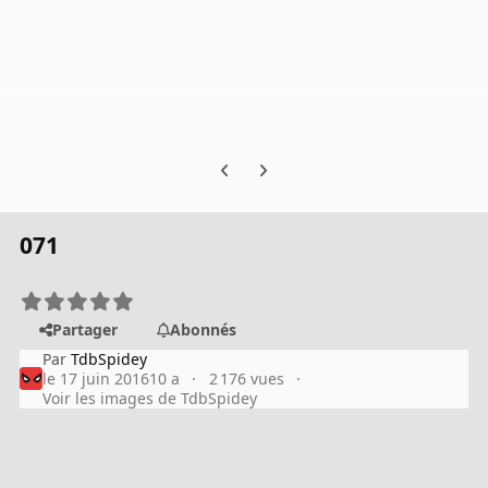
Previous carousel slide
Next carousel slide
071
Partager
Abonnés
Par
TdbSpidey
le 17 juin 2016
10 a
2 176 vues
Voir les images de TdbSpidey