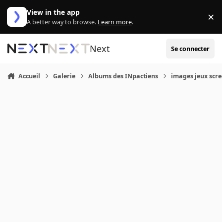
Aller au contenu
View in the app
×
Di
A better way to browse.
Learn more
.
Next
Se connecter
Accueil
Galerie
Albums des INpactiens
images jeux scr