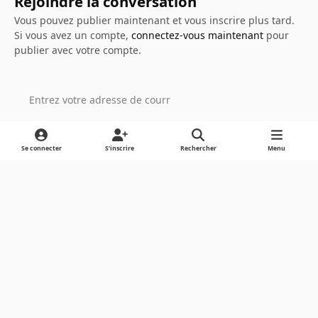
Rejoindre la conversation
Vous pouvez publier maintenant et vous inscrire plus tard.
Si vous avez un compte,
connectez-vous maintenant
pour
publier avec votre compte.
Ajouter un commentaire…
Se connecter
S’inscrire
Rechercher
Menu
Light Mode
Dark Mode
System Preference
Langue
Cookies
Powered by
Invision Community