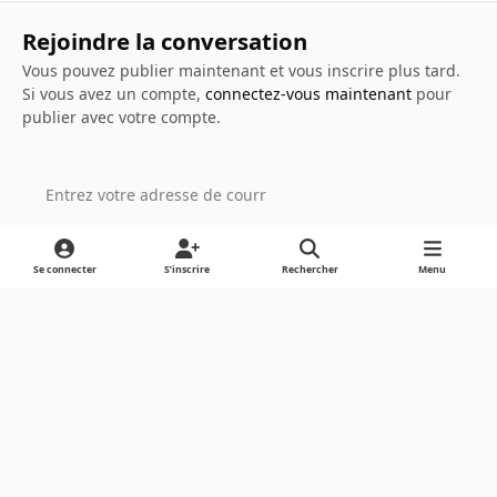
Rejoindre la conversation
Vous pouvez publier maintenant et vous inscrire plus tard.
Si vous avez un compte,
connectez-vous maintenant
pour
publier avec votre compte.
Ajouter un commentaire…
Se connecter
S’inscrire
Rechercher
Menu
Light Mode
Dark Mode
System Preference
Langue
Cookies
Powered by
Invision Community