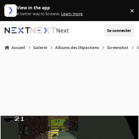
Aller au contenu
View in the app
×
Di
A better way to browse.
Learn more
.
Next
Se connecter
Accueil
Galerie
Albums des INpactiens
Screenshot
S