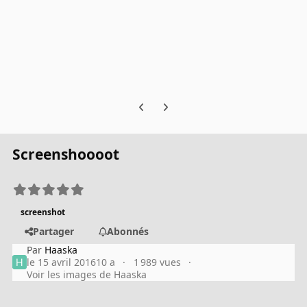
Previous carousel slide
Next carousel slide
Screenshoooot
screenshot
Partager
Abonnés
Par
Haaska
le 15 avril 2016
10 a
1 989 vues
Voir les images de Haaska