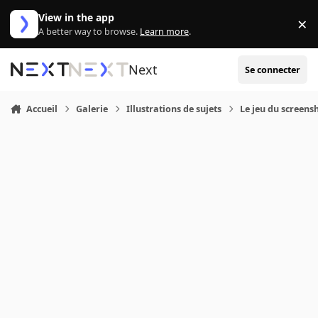
Aller au contenu
View in the app
×
Di
A better way to browse.
Learn more
.
Next
Se connecter
Accueil
Galerie
Illustrations de sujets
Le jeu du screensh