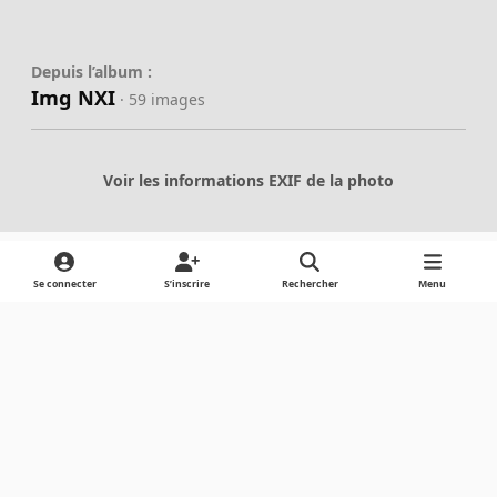
Depuis l’album :
Img NXI
· 59 images
Voir les informations EXIF de la photo
Se connecter
S’inscrire
Rechercher
Menu
Partager
Abonnés
Light Mode
Dark Mode
System Preference
Langue
Cookies