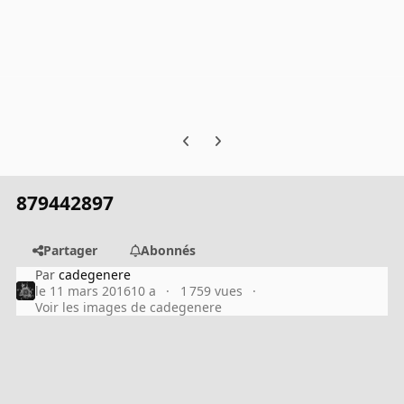
Previous carousel slide
Next carousel slide
879442897
Partager
Abonnés
Par
cadegenere
le 11 mars 2016
10 a
1 759 vues
Voir les images de cadegenere