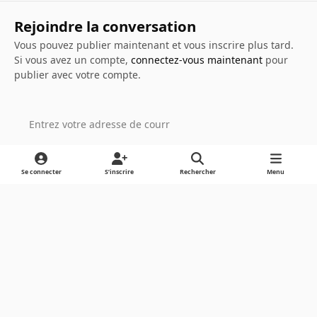
Rejoindre la conversation
Vous pouvez publier maintenant et vous inscrire plus tard.
Si vous avez un compte,
connectez-vous maintenant
pour
publier avec votre compte.
Ajouter un commentaire…
Se connecter
S’inscrire
Rechercher
Menu
Light Mode
Dark Mode
System Preference
Langue
Cookies
Powered by
Invision Community