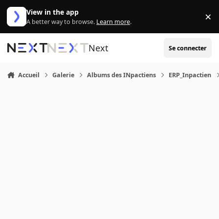
Aller au contenu
View in the app
×
Di
A better way to browse.
Learn more
.
Next
Se connecter
Accueil
Galerie
Albums des INpactiens
ERP_Inpactien