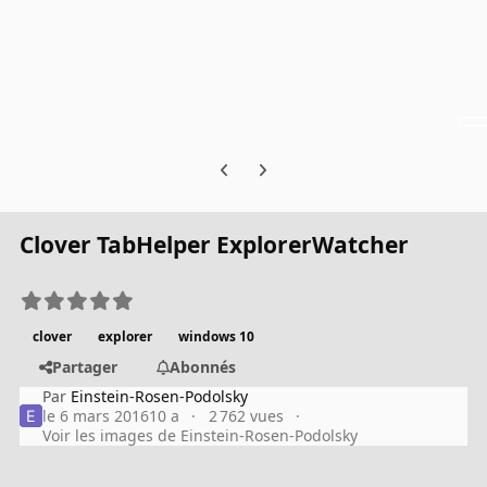
Previous carousel slide
Next carousel slide
Clover TabHelper ExplorerWatcher
clover
explorer
windows 10
Partager
Abonnés
Par
Einstein-Rosen-Podolsky
le 6 mars 2016
10 a
2 762 vues
Voir les images de Einstein-Rosen-Podolsky