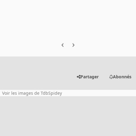
Previous carousel slide
Next carousel slide
Partager
Abonnés
Voir les images de TdbSpidey