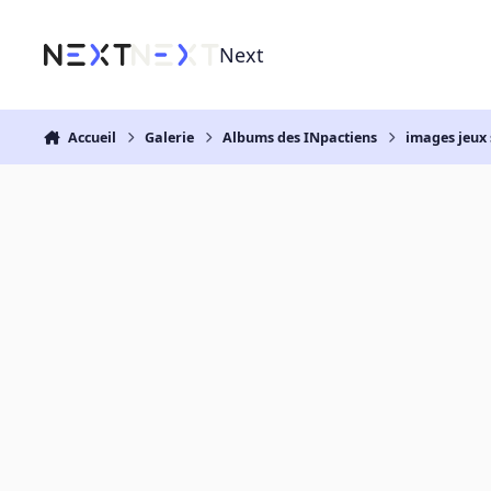
Aller au contenu
Next
Accueil
Galerie
Albums des INpactiens
images jeux