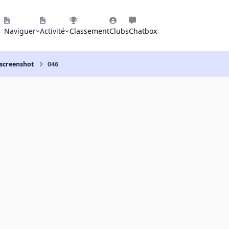
Naviguer
Activité
Classement
Clubs
Chatbox
 screenshot
046