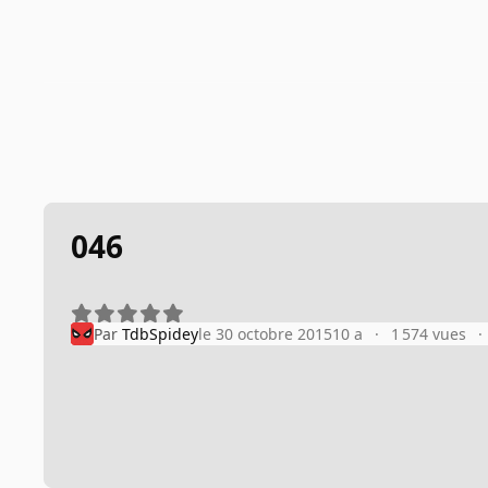
046
Par
TdbSpidey
le 30 octobre 2015
10 a
1 574 vues