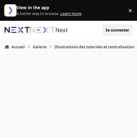
Aller au contenu
View in the app
×
Di
A better way to browse.
Learn more
.
Next
Se connecter
Accueil
Galerie
Illustrations des tutoriels et centralisation