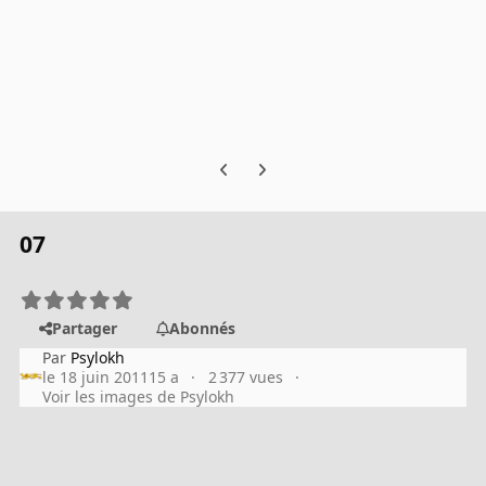
Previous carousel slide
Next carousel slide
07
Partager
Abonnés
Par
Psylokh
le 18 juin 2011
15 a
2 377 vues
Voir les images de Psylokh