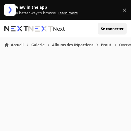
Aller au contenu
View in the app
×
Di
A better way to browse.
Learn more
.
Next
Se connecter
Accueil
Galerie
Albums des INpactiens
Prout
Overwa