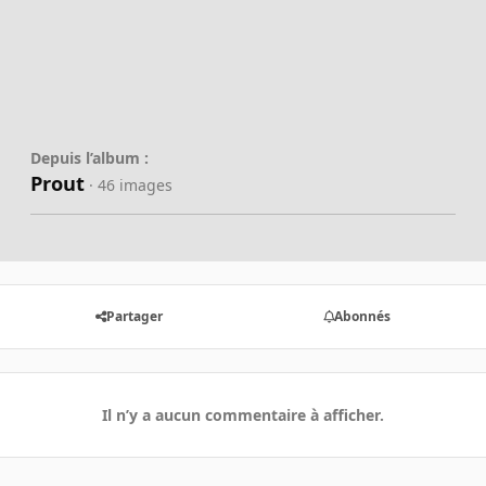
Depuis l’album :
Prout
· 46 images
Partager
Abonnés
Il n’y a aucun commentaire à afficher.