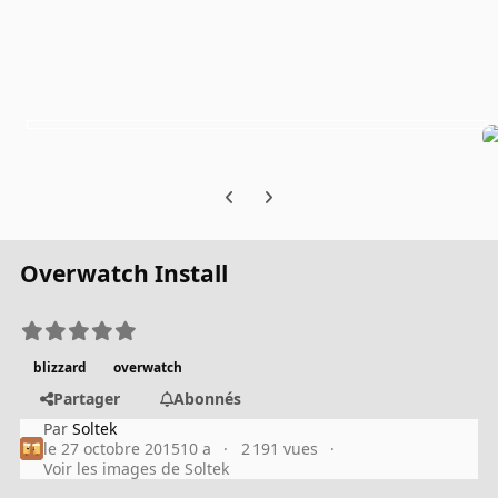
Previous carousel slide
Next carousel slide
Overwatch Install
blizzard
overwatch
Partager
Abonnés
Par
Soltek
le 27 octobre 2015
10 a
2 191 vues
Voir les images de Soltek