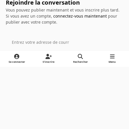
Rejoindre la conversation
Vous pouvez publier maintenant et vous inscrire plus tard.
Si vous avez un compte,
connectez-vous maintenant
pour
publier avec votre compte.
Ajouter un commentaire…
Se connecter
S’inscrire
Rechercher
Menu
Light Mode
Dark Mode
System Preference
Langue
Cookies
Powered by
Invision Community