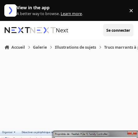
Aller au contenu
View in the app
×
Di
A better way to browse.
Learn more
.
Next
Se connecter
Accueil
Galerie
Illustrations de sujets
Trucs marrants à