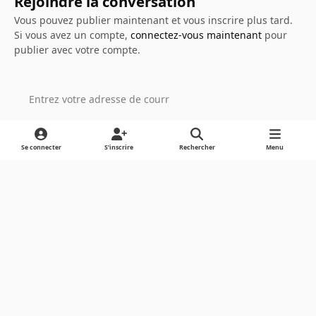
Rejoindre la conversation
Vous pouvez publier maintenant et vous inscrire plus tard.
Si vous avez un compte,
connectez-vous maintenant
pour
publier avec votre compte.
Ajouter un commentaire…
Se connecter
S’inscrire
Rechercher
Menu
Light Mode
Dark Mode
System Preference
Langue
Cookies
Powered by
Invision Community