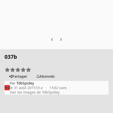
Previous carousel slide
Next carousel slide
037b
Partager
Abonnés
Par
TdbSpidey
le 31 août 2015
10 a
1 632 vues
Voir les images de TdbSpidey