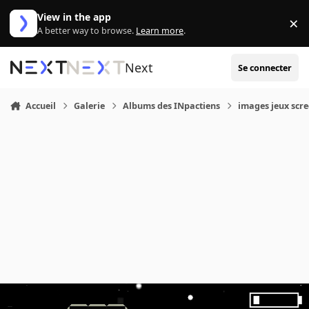
Aller au contenu
View in the app
×
Di
A better way to browse.
Learn more
.
Next
Se connecter
Accueil
Galerie
Albums des INpactiens
images jeux scr