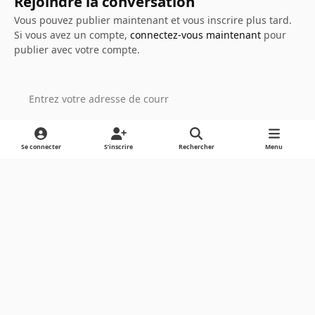
Rejoindre la conversation
Vous pouvez publier maintenant et vous inscrire plus tard.
Si vous avez un compte,
connectez-vous maintenant
pour
publier avec votre compte.
Ajouter un commentaire…
Se connecter
S’inscrire
Rechercher
Menu
Light Mode
Dark Mode
System Preference
Langue
Cookies
Powered by
Invision Community