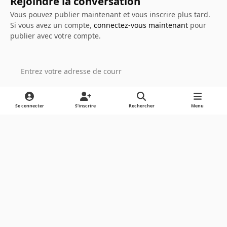
Rejoindre la conversation
Vous pouvez publier maintenant et vous inscrire plus tard.
Si vous avez un compte,
connectez-vous maintenant
pour
publier avec votre compte.
Ajouter un commentaire…
Se connecter
S’inscrire
Rechercher
Menu
Light Mode
Dark Mode
System Preference
Langue
Cookies
Powered by
Invision Community