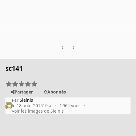
Previous carousel slide
Next carousel slide
sc141
Partager
Abonnés
Par
Sielnis
le 18 août 2015
10 a
1 964 vues
Voir les images de Sielnis