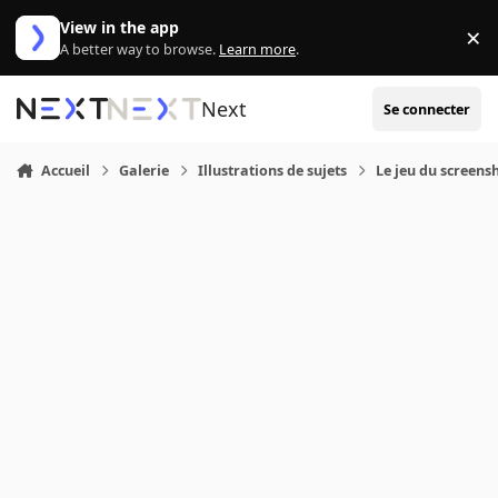
Aller au contenu
View in the app
×
Di
A better way to browse.
Learn more
.
Next
Se connecter
Accueil
Galerie
Illustrations de sujets
Le jeu du screens