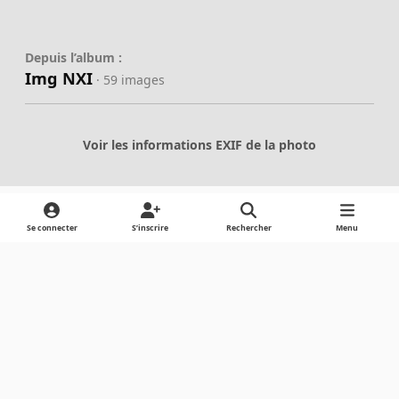
Depuis l’album :
Img NXI
· 59 images
Voir les informations EXIF de la photo
Se connecter
S’inscrire
Rechercher
Menu
Partager
Abonnés
Light Mode
Dark Mode
System Preference
Langue
Cookies