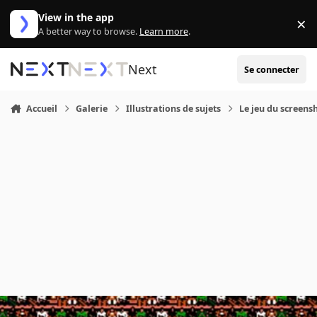
Aller au contenu
View in the app
×
Di
A better way to browse.
Learn more
.
Next
Se connecter
Accueil
Galerie
Illustrations de sujets
Le jeu du screensh