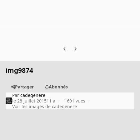
Previous carousel slide
Next carousel slide
img9874
Partager
Abonnés
Par
cadegenere
le 28 juillet 2015
11 a
1 691 vues
Voir les images de cadegenere