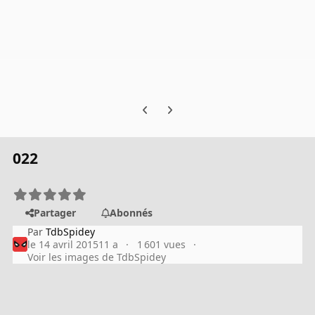
Previous carousel slide
Next carousel slide
022
Partager
Abonnés
Par
TdbSpidey
le 14 avril 2015
11 a
1 601 vues
Voir les images de TdbSpidey