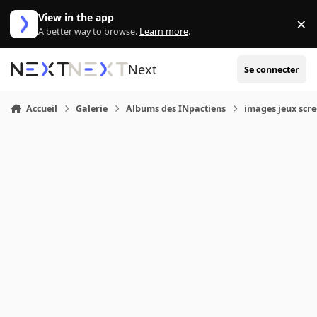
Aller au contenu
View in the app
×
Di
A better way to browse.
Learn more
.
Next
Se connecter
Accueil
Galerie
Albums des INpactiens
images jeux scr