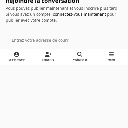
Rejoindre la conversation
Vous pouvez publier maintenant et vous inscrire plus tard.
Si vous avez un compte,
connectez-vous maintenant
pour
publier avec votre compte.
Ajouter un commentaire…
Se connecter
S’inscrire
Rechercher
Menu
Light Mode
Dark Mode
System Preference
Langue
Cookies
Powered by
Invision Community