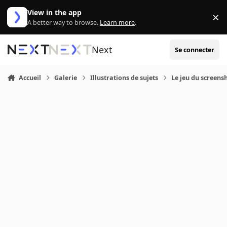
Aller au contenu
View in the app
×
Di
A better way to browse.
Learn more
.
Next
Se connecter
Accueil
Galerie
Illustrations de sujets
Le jeu du screens