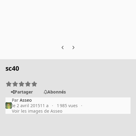
Previous carousel slide
Next carousel slide
sc40
Partager
Abonnés
Par
Asseo
le 2 avril 2015
11 a
1 985 vues
Voir les images de Asseo