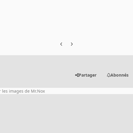
Previous carousel slide
Next carousel slide
Partager
Abonnés
r les images de Mr.Nox