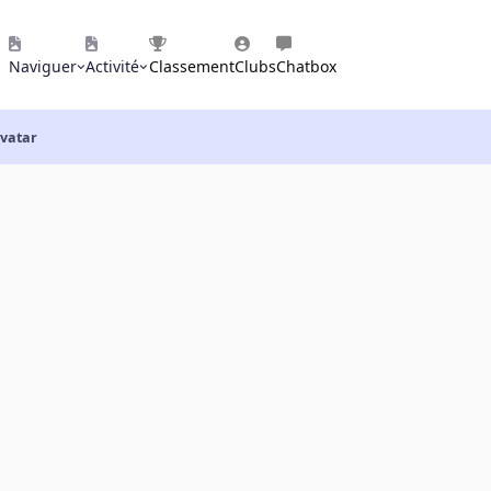
Naviguer
Activité
Classement
Clubs
Chatbox
vatar