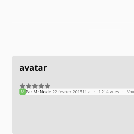
avatar
Par
Mr.Nox
le 22 février 2015
11 a
1 214 vues
Voi