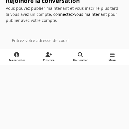
Rejoindre la conversation
Vous pouvez publier maintenant et vous inscrire plus tard.
Si vous avez un compte,
connectez-vous maintenant
pour
publier avec votre compte.
Ajouter un commentaire…
Se connecter
S’inscrire
Rechercher
Menu
Light Mode
Dark Mode
System Preference
Langue
Cookies
Powered by
Invision Community