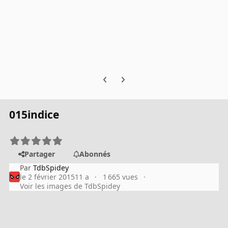
Previous carousel slide
Next carousel slide
015indice
Partager
Abonnés
Par
TdbSpidey
le 2 février 2015
11 a
1 665 vues
Voir les images de TdbSpidey