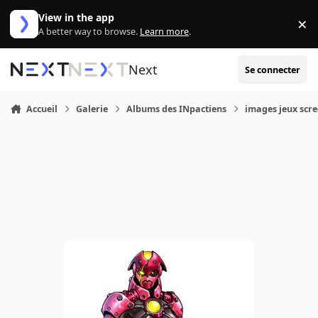
Aller au contenu
View in the app
×
Di
A better way to browse.
Learn more
.
Next
Se connecter
Accueil
Galerie
Albums des INpactiens
images jeux scr