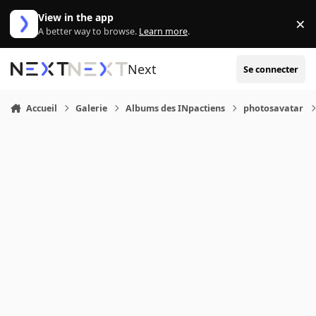
Aller au contenu
View in the app
×
Di
A better way to browse.
Learn more
.
Next
Se connecter
Accueil
Galerie
Albums des INpactiens
photosavatar