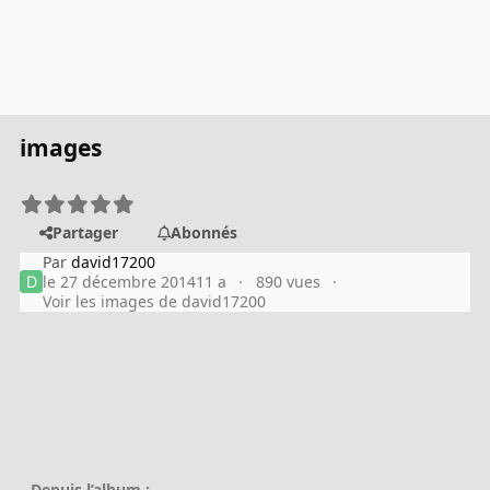
images
Partager
Abonnés
Par
david17200
le 27 décembre 2014
11 a
890 vues
Voir les images de david17200
Depuis l’album :