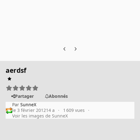
Previous carousel slide
Next carousel slide
aerdsf
Partager
Abonnés
Par
SunneX
le 3 février 2012
14 a
1 609 vues
Voir les images de SunneX