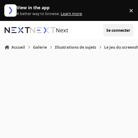
Aller au contenu
View in the app
×
Di
A better way to browse.
Learn more
.
Next
Se connecter
Accueil
Galerie
Illustrations de sujets
Le jeu du screensh