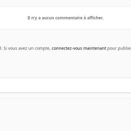
Il n’y a aucun commentaire à afficher.
d. Si vous avez un compte,
connectez-vous maintenant
pour publier
2014 09 06 11 21 05 debian PuTTY