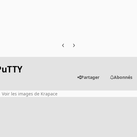
Previous carousel slide
Next carousel slide
 PuTTY
Partager
Abonnés
Voir les images de Krapace