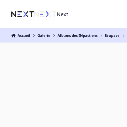
Aller au contenu
Next
Accueil
Galerie
Albums des INpactiens
Krapace