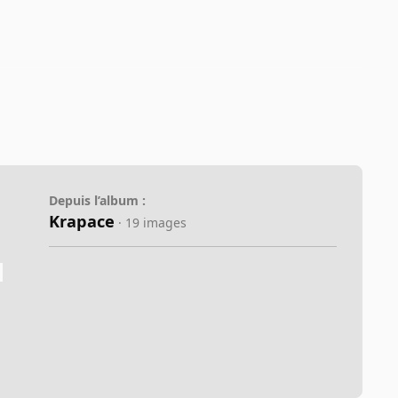
Depuis l’album :
Krapace
· 19 images