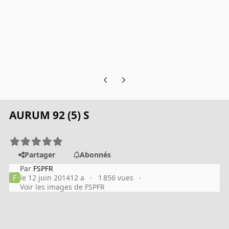
Previous carousel slide
Next carousel slide
AURUM 92 (5) S
Partager
Abonnés
Par
FSPFR
le 12 juin 2014
12 a
1 856 vues
Voir les images de FSPFR