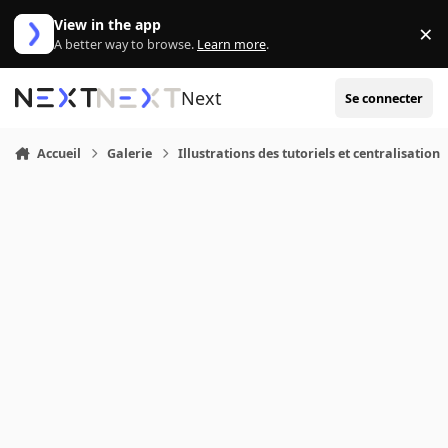
Aller au contenu
View in the app
×
Di
A better way to browse.
Learn more
.
Next
Se connecter
Accueil
Galerie
Illustrations des tutoriels et centralisation