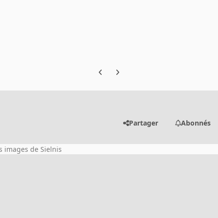
Previous carousel slide
Next carousel slide
Partager
Abonnés
es images de Sielnis