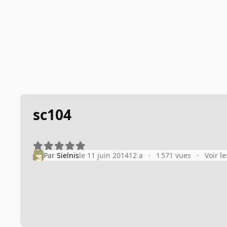
sc104
Par
Sielnis
le 11 juin 2014
12 a
1 571 vues
Voir l