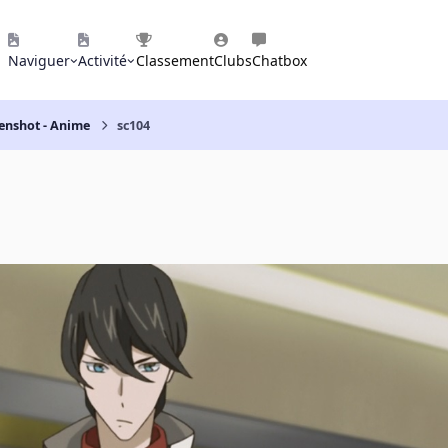
Naviguer
Activité
Classement
Clubs
Chatbox
eenshot - Anime
sc104