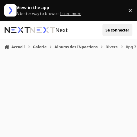
Aller au contenu
View in the app
×
Di
A better way to browse.
Learn more
.
Next
Se connecter
Accueil
Galerie
Albums des INpactiens
Divers
Rpg 7