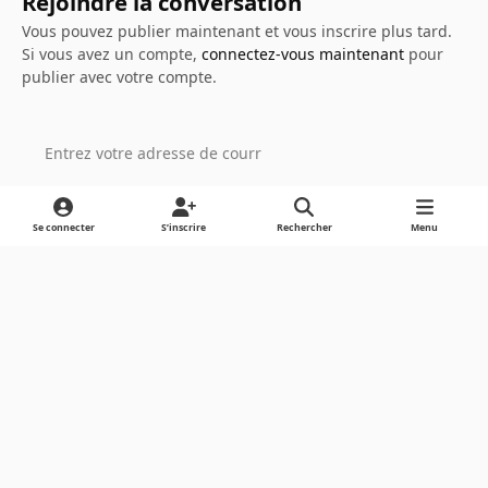
Rejoindre la conversation
Vous pouvez publier maintenant et vous inscrire plus tard.
Si vous avez un compte,
connectez-vous maintenant
pour
publier avec votre compte.
Ajouter un commentaire…
Se connecter
S’inscrire
Rechercher
Menu
Light Mode
Dark Mode
System Preference
Langue
Cookies
Powered by
Invision Community