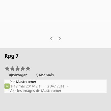
Previous carousel slide
Next carousel slide
Rpg 7
Partager
Abonnés
Par
Masteromer
le 19 mai 2014
12 a
2 347 vues
Voir les images de Masteromer