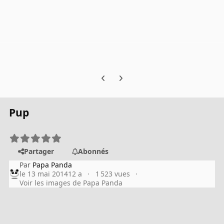
Previous carousel slide
Next carousel slide
Pup
Partager
Abonnés
Par
Papa Panda
le 13 mai 2014
12 a
1 523 vues
Voir les images de Papa Panda