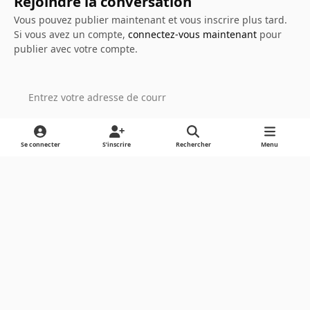
Rejoindre la conversation
Vous pouvez publier maintenant et vous inscrire plus tard.
Si vous avez un compte,
connectez-vous maintenant
pour
publier avec votre compte.
Ajouter un commentaire…
Se connecter
S’inscrire
Rechercher
Menu
Light Mode
Dark Mode
System Preference
Langue
Cookies
Powered by
Invision Community