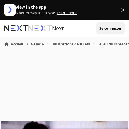
Aller au contenu
View in the app
×
Di
A better way to browse.
Learn more
.
Next
Se connecter
Accueil
Galerie
Illustrations de sujets
Le jeu du screens