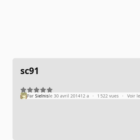
sc91
Par
Sielnis
le 30 avril 2014
12 a
1 522 vues
Voir l