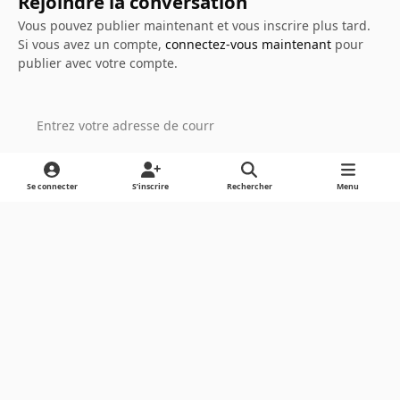
Rejoindre la conversation
Vous pouvez publier maintenant et vous inscrire plus tard.
Si vous avez un compte,
connectez-vous maintenant
pour
publier avec votre compte.
Ajouter un commentaire…
Se connecter
S’inscrire
Rechercher
Menu
Light Mode
Dark Mode
System Preference
Langue
Cookies
Powered by
Invision Community