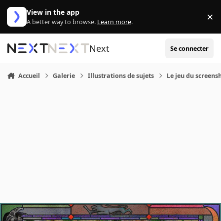
Aller au contenu
View in the app
×
Di
A better way to browse.
Learn more
.
Next
Se connecter
Accueil
Galerie
Illustrations de sujets
Le jeu du screensh