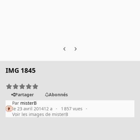
Previous carousel slide
Next carousel slide
IMG 1845
Partager
Abonnés
Par
misterB
le 23 avril 2014
12 a
1 857 vues
Voir les images de misterB