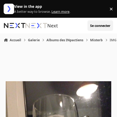
Aller au contenu
View in the app
×
Di
A better way to browse.
Learn more
.
Next
Se connecter
Accueil
Galerie
Albums des INpactiens
Misterb
IMG