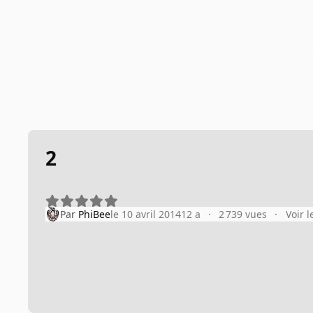
2
Par
PhiBee
le 10 avril 2014
12 a
2 739 vues
Voir 