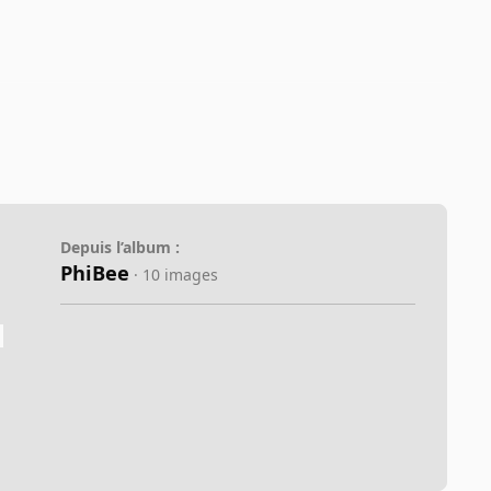
Depuis l’album :
PhiBee
· 10 images