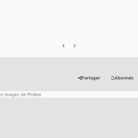
Previous carousel slide
Next carousel slide
Partager
Abonnés
les images de PhiBee