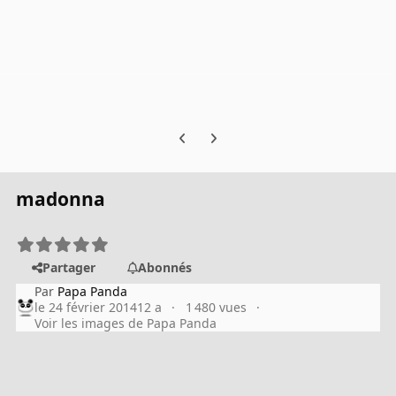
Previous carousel slide
Next carousel slide
madonna
Partager
Abonnés
Par
Papa Panda
le 24 février 2014
12 a
1 480 vues
Voir les images de Papa Panda