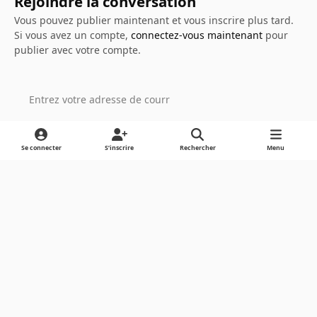
Rejoindre la conversation
Vous pouvez publier maintenant et vous inscrire plus tard.
Si vous avez un compte,
connectez-vous maintenant
pour
publier avec votre compte.
Ajouter un commentaire…
Se connecter
S’inscrire
Rechercher
Menu
Light Mode
Dark Mode
System Preference
Langue
Cookies
Powered by
Invision Community