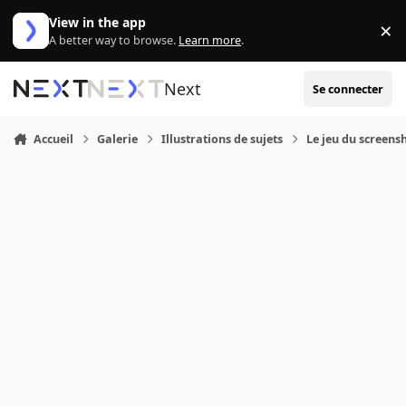
Aller au contenu
View in the app
×
Di
A better way to browse.
Learn more
.
Next
Se connecter
Accueil
Galerie
Illustrations de sujets
Le jeu du screensh