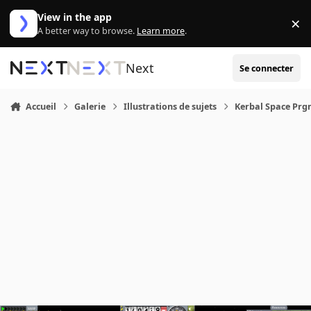
Aller au contenu
View in the app
×
Di
A better way to browse.
Learn more
.
Next
Se connecter
Accueil
Galerie
Illustrations de sujets
Kerbal Space Pr