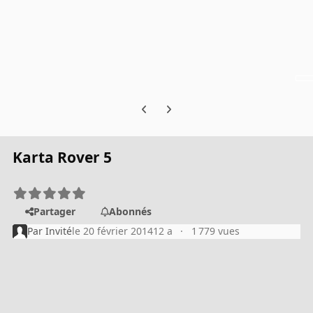
Previous carousel slide
Next carousel slide
Karta Rover 5
Partager
Abonnés
Par
Invité
le 20 février 2014
12 a
1 779 vues