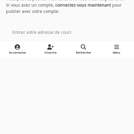
Si vous avez un compte,
connectez-vous maintenant
pour
publier avec votre compte.
Ajouter un commentaire…
Se connecter
S’inscrire
Rechercher
Menu
Light Mode
Dark Mode
System Preference
Langue
Cookies
Powered by
Invision Community