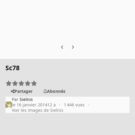
Previous carousel slide
Next carousel slide
Sc78
Partager
Abonnés
Par
Sielnis
le 16 janvier 2014
12 a
1 446 vues
Voir les images de Sielnis