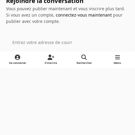
Rejoindre la conversation
Vous pouvez publier maintenant et vous inscrire plus tard.
Si vous avez un compte,
connectez-vous maintenant
pour
publier avec votre compte.
Ajouter un commentaire…
Se connecter
S’inscrire
Rechercher
Menu
Light Mode
Dark Mode
System Preference
Langue
Cookies
Powered by
Invision Community