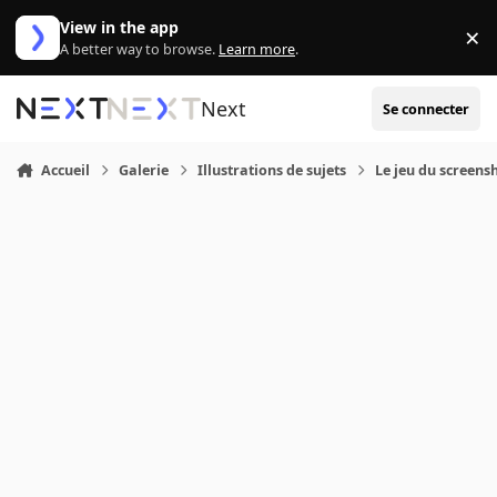
Aller au contenu
View in the app
×
Di
A better way to browse.
Learn more
.
Next
Se connecter
Accueil
Galerie
Illustrations de sujets
Le jeu du screens