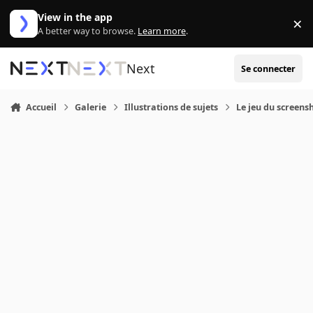
Aller au contenu
View in the app
×
Di
A better way to browse.
Learn more
.
Next
Se connecter
Accueil
Galerie
Illustrations de sujets
Le jeu du screensh