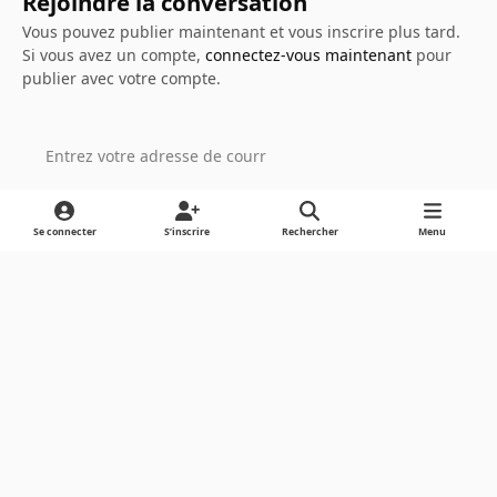
Rejoindre la conversation
Vous pouvez publier maintenant et vous inscrire plus tard.
Si vous avez un compte,
connectez-vous maintenant
pour
publier avec votre compte.
Ajouter un commentaire…
Se connecter
S’inscrire
Rechercher
Menu
Light Mode
Dark Mode
System Preference
Langue
Cookies
Powered by
Invision Community