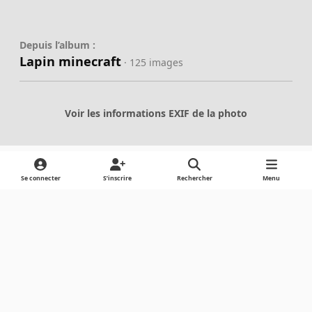
Depuis l’album :
Lapin minecraft
· 125 images
Voir les informations EXIF de la photo
Se connecter
S’inscrire
Rechercher
Menu
Partager
Abonnés
Light Mode
Dark Mode
System Preference
Langue
Cookies