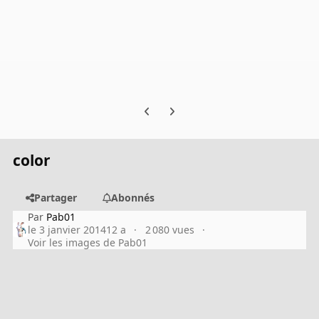
Previous carousel slide
Next carousel slide
color
Partager
Abonnés
Par
Pab01
le 3 janvier 2014
12 a
2 080 vues
Voir les images de Pab01