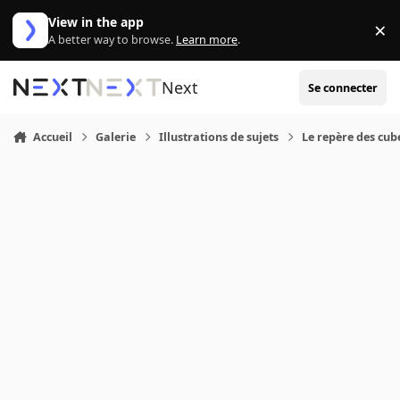
Aller au contenu
View in the app
×
Di
A better way to browse.
Learn more
.
Next
Se connecter
Accueil
Galerie
Illustrations de sujets
Le repère des cub