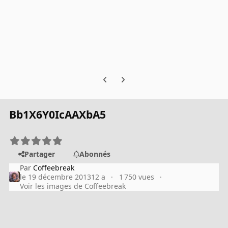
Previous carousel slide
Next carousel slide
Bb1X6Y0IcAAXbA5
Partager
Abonnés
Par
Coffeebreak
le 19 décembre 2013
12 a
1 750 vues
Voir les images de Coffeebreak