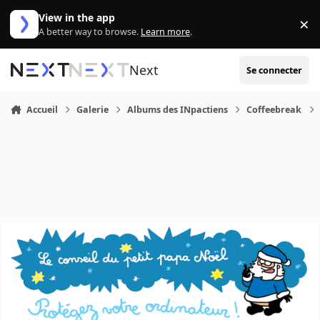
Aller au contenu
View in the app
×
Di
A better way to browse.
Learn more
.
Next
Se connecter
Accueil
Galerie
Albums des INpactiens
Coffeebreak