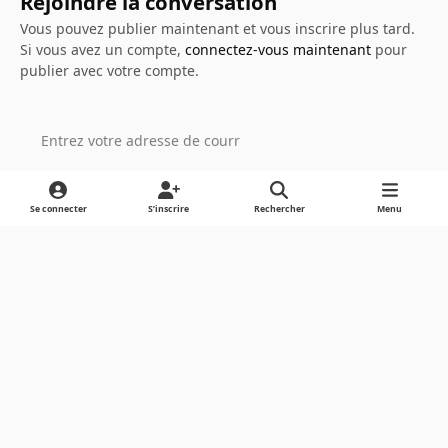
Rejoindre la conversation
Vous pouvez publier maintenant et vous inscrire plus tard.
Si vous avez un compte,
connectez-vous maintenant
pour
publier avec votre compte.
Ajouter un commentaire…
Se connecter
S’inscrire
Rechercher
Menu
Light Mode
Dark Mode
System Preference
Langue
Cookies
Powered by
Invision Community