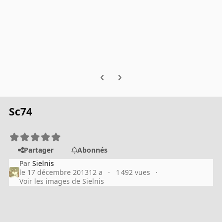
Previous carousel slide
Next carousel slide
Sc74
Partager
Abonnés
Par
Sielnis
le 17 décembre 2013
12 a
1 492 vues
Voir les images de Sielnis