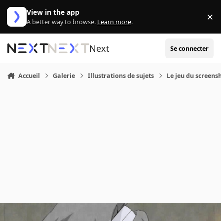
Aller au contenu
View in the app
×
Di
A better way to browse.
Learn more
.
Next
Se connecter
Accueil
Galerie
Illustrations de sujets
Le jeu du screens