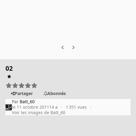
Previous carousel slide
Next carousel slide
02
Partager
Abonnés
Par
Batt_60
le 11 octobre 2011
14 a
1 351 vues
Voir les images de Batt_60