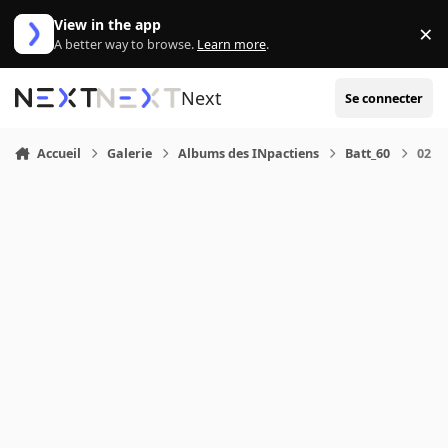
Aller au contenu
View in the app
×
Di
A better way to browse.
Learn more
.
Next
Se connecter
Accueil
Galerie
Albums des INpactiens
Batt_60
02