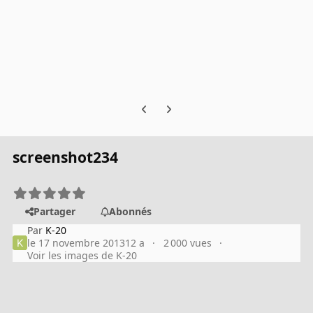
Previous carousel slide
Next carousel slide
screenshot234
Partager
Abonnés
Par
K-20
le 17 novembre 2013
12 a
2 000 vues
Voir les images de K-20