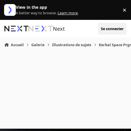
Aller au contenu
View in the app
×
Di
A better way to browse.
Learn more
.
Next
Se connecter
Accueil
Galerie
Illustrations de sujets
Kerbal Space Pr