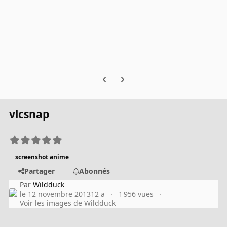
Previous carousel slide
Next carousel slide
vlcsnap
screenshot anime
Partager
Abonnés
Par
Wildduck
le 12 novembre 2013
12 a
1 956 vues
Voir les images de Wildduck