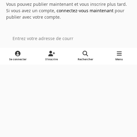
Vous pouvez publier maintenant et vous inscrire plus tard.
Si vous avez un compte,
connectez-vous maintenant
pour
publier avec votre compte.
Ajouter un commentaire…
Se connecter
S’inscrire
Rechercher
Menu
Light Mode
Dark Mode
System Preference
Langue
Cookies
Powered by
Invision Community