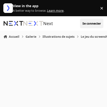
Aller au contenu
View in the app
×
Di
A better way to browse.
Learn more
.
Next
Se connecter
Accueil
Galerie
Illustrations de sujets
Le jeu du screens