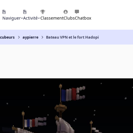
Naviguer
Activité
Classement
Clubs
Chatbox
 cubeurs
aypierre
Bateau VPN et le fort Hadopi