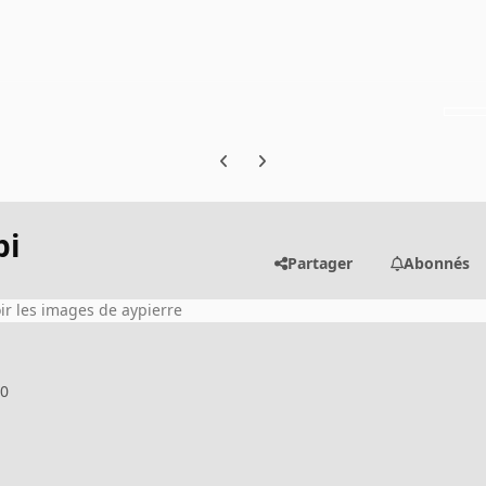
Previous carousel slide
Next carousel slide
pi
Partager
Abonnés
ir les images de aypierre
20