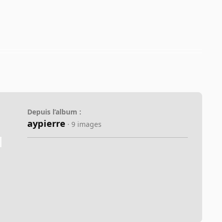
Depuis l’album :
aypierre
· 9 images