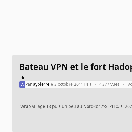
Bateau VPN et le fort Hado
Par
aypierre
le 3 octobre 2011
14 a
4 377 vues
Vo
Wrap village 18 puis un peu au Nord<br />x=-110, z=26