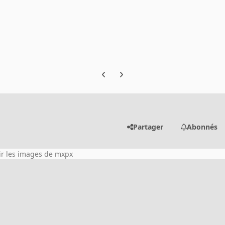
Previous carousel slide
Next carousel slide
Partager
Abonnés
ir les images de mxpx