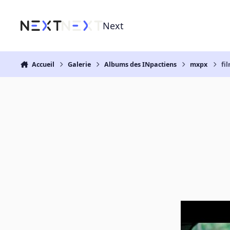
Aller au contenu
Next
Accueil
Galerie
Albums des INpactiens
mxpx
fi