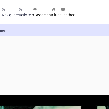
Naviguer
Activité
Classement
Clubs
Chatbox
lmpci