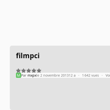
filmpci
Par
mxpx
le 2 novembre 2013
12 a
1 642 vues
Vo