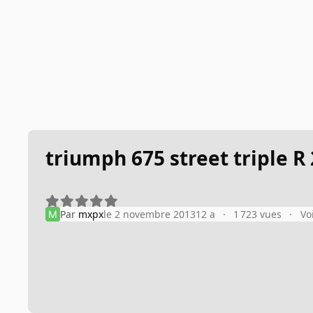
triumph 675 street triple R
Par
mxpx
le 2 novembre 2013
12 a
1 723 vues
Vo