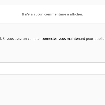
Il n’y a aucun commentaire à afficher.
d. Si vous avez un compte,
connectez-vous maintenant
pour publier
enshot - Films
triumph 675 street triple R 2013 750px