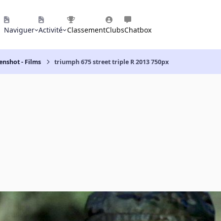
Naviguer
Activité
Classement
Clubs
Chatbox
enshot - Films
triumph 675 street triple R 2013 750px