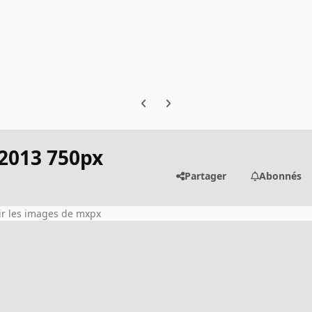
Previous carousel slide
Next carousel slide
 2013 750px
Partager
Abonnés
ir les images de mxpx