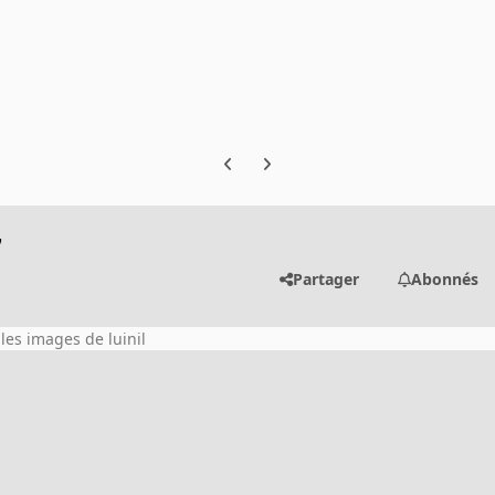
Previous carousel slide
Next carousel slide
7
Partager
Abonnés
 les images de luinil