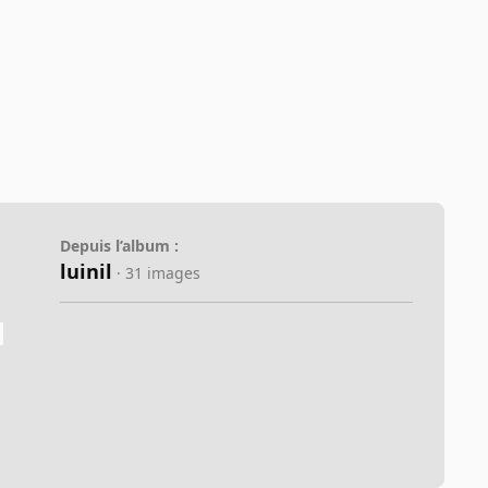
Depuis l’album :
luinil
· 31 images