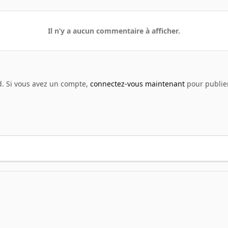
Il n’y a aucun commentaire à afficher.
d. Si vous avez un compte,
connectez-vous maintenant
pour publier
 Prgm
luinil
????????? 2013 10 31 23.02.27