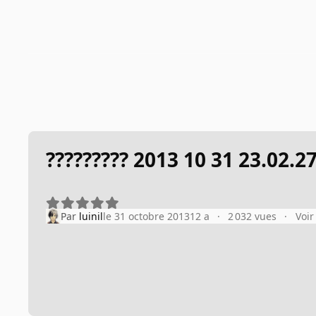
????????? 2013 10 31 23.02.2
Par
luinil
le 31 octobre 2013
12 a
2 032 vues
Voir