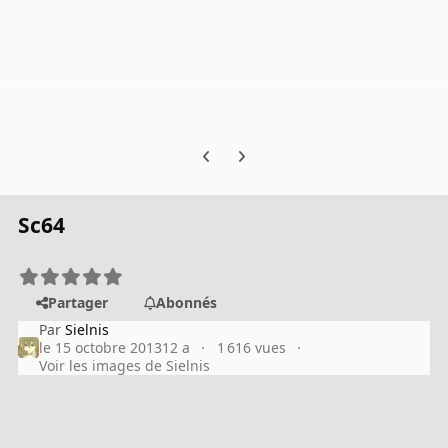
Previous carousel slide
Next carousel slide
Sc64
Partager
Abonnés
Par
Sielnis
le 15 octobre 2013
12 a
1 616 vues
Voir les images de Sielnis