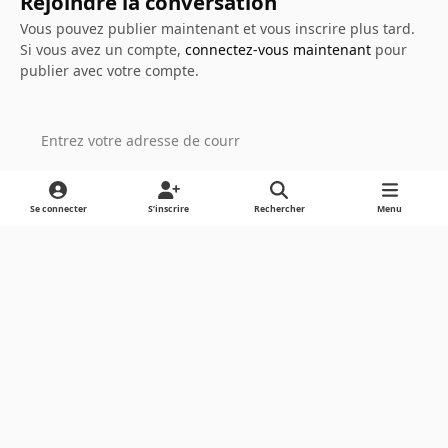
Rejoindre la conversation
Vous pouvez publier maintenant et vous inscrire plus tard.
Si vous avez un compte,
connectez-vous maintenant
pour
publier avec votre compte.
Ajouter un commentaire…
Se connecter
S’inscrire
Rechercher
Menu
Light Mode
Dark Mode
System Preference
Langue
Cookies
Powered by
Invision Community