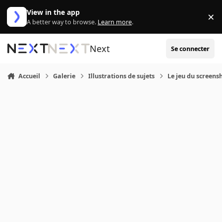
Aller au contenu
View in the app
×
Di
A better way to browse.
Learn more
.
Next
Se connecter
Accueil
Galerie
Illustrations de sujets
Le jeu du screens