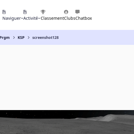
Naviguer
Activité
Classement
Clubs
Chatbox
 Prgm
KSP
screenshot128