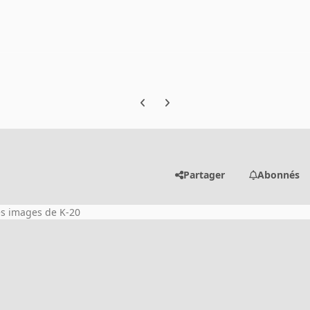
Previous carousel slide
Next carousel slide
Partager
Abonnés
es images de K-20