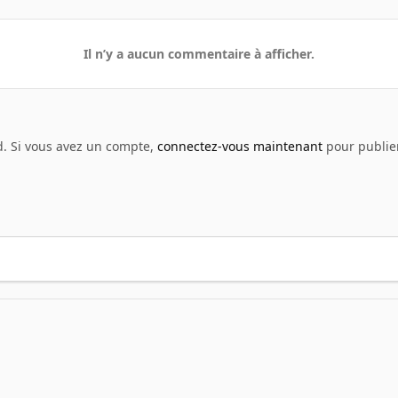
Il n’y a aucun commentaire à afficher.
d. Si vous avez un compte,
connectez-vous maintenant
pour publier
 Prgm
KSP
screenshot128