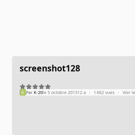
screenshot128
Par
K-20
le 5 octobre 2013
12 a
1 662 vues
Voir l