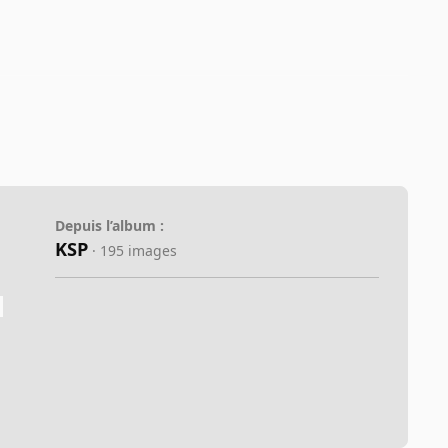
Depuis l’album :
KSP
· 195 images