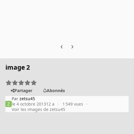
Previous carousel slide
Next carousel slide
image 2
Partager
Abonnés
Par
zetsu45
le 4 octobre 2013
12 a
1 549 vues
Voir les images de zetsu45