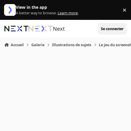
Aller au contenu
View in the app
×
Di
A better way to browse.
Learn more
.
Next
Se connecter
Accueil
Galerie
Illustrations de sujets
Le jeu du screens