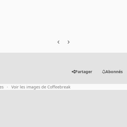
Previous carousel slide
Next carousel slide
Partager
Abonnés
es
Voir les images de Coffeebreak