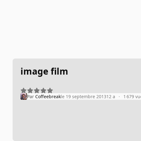
image film
Par
Coffeebreak
le 19 septembre 2013
12 a
1 679 vu