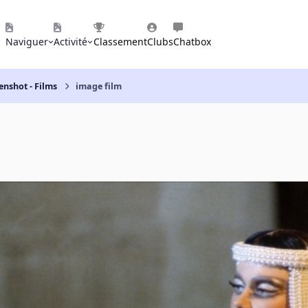
Naviguer
Activité
Classement
Clubs
Chatbox
enshot - Films
image film